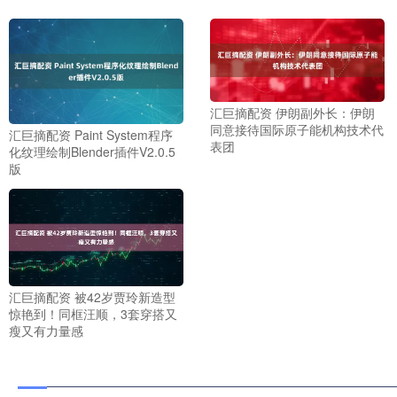
汇巨摘配资 伊朗副外长：伊朗
同意接待国际原子能机构技术代
汇巨摘配资 Paint System程序
表团
化纹理绘制Blender插件V2.0.5
版
汇巨摘配资 被42岁贾玲新造型
惊艳到！同框汪顺，3套穿搭又
瘦又有力量感