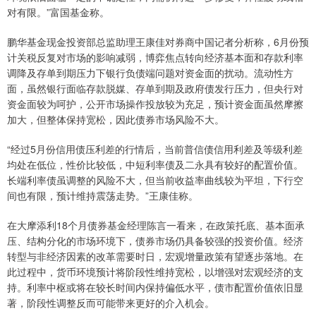
对有限。”富国基金称。
鹏华基金现金投资部总监助理王康佳对券商中国记者分析称，6月份预
计关税反复对市场的影响减弱，博弈焦点转向经济基本面和存款利率
调降及存单到期压力下银行负债端问题对资金面的扰动。流动性方
面，虽然银行面临存款脱媒、存单到期及政府债发行压力，但央行对
资金面较为呵护，公开市场操作投放较为充足，预计资金面虽然摩擦
加大，但整体保持宽松，因此债券市场风险不大。
“经过5月份信用债压利差的行情后，当前普信债信用利差及等级利差
均处在低位，性价比较低，中短利率债及二永具有较好的配置价值。
长端利率债虽调整的风险不大，但当前收益率曲线较为平坦，下行空
间也有限，预计维持震荡走势。”王康佳称。
在大摩添利18个月债券基金经理陈言一看来，在政策托底、基本面承
压、结构分化的市场环境下，债券市场仍具备较强的投资价值。经济
转型与非经济因素的改革需要时日，宏观增量政策有望逐步落地。在
此过程中，货币环境预计将阶段性维持宽松，以增强对宏观经济的支
持。利率中枢或将在较长时间内保持偏低水平，债市配置价值依旧显
著，阶段性调整反而可能带来更好的介入机会。