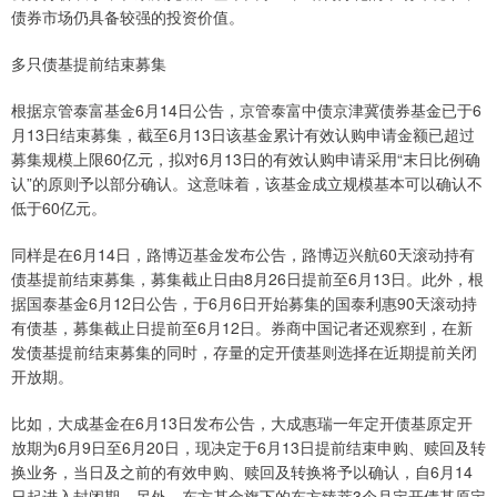
债券市场仍具备较强的投资价值。
多只债基提前结束募集
根据京管泰富基金6月14日公告，京管泰富中债京津冀债券基金已于6
月13日结束募集，截至6月13日该基金累计有效认购申请金额已超过
募集规模上限60亿元，拟对6月13日的有效认购申请采用“末日比例确
认”的原则予以部分确认。这意味着，该基金成立规模基本可以确认不
低于60亿元。
同样是在6月14日，路博迈基金发布公告，路博迈兴航60天滚动持有
债基提前结束募集，募集截止日由8月26日提前至6月13日。此外，根
据国泰基金6月12日公告，于6月6日开始募集的国泰利惠90天滚动持
有债基，募集截止日提前至6月12日。券商中国记者还观察到，在新
发债基提前结束募集的同时，存量的定开债基则选择在近期提前关闭
开放期。
比如，大成基金在6月13日发布公告，大成惠瑞一年定开债基原定开
放期为6月9日至6月20日，现决定于6月13日提前结束申购、赎回及转
换业务，当日及之前的有效申购、赎回及转换将予以确认，自6月14
日起进入封闭期。另外，东方基金旗下的东方臻萃3个月定开债基原定