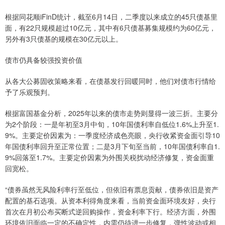
根据同花顺iFinD统计，截至6月14日，二季度以来成立的45只债基里
面，有22只规模超过10亿元，其中有6只债基募集规模约为60亿元，
另外有3只债基的规模在30亿元以上。
债市仍具备较强投资价值
从各大公募固收策略来看，在债基发行回暖同时，他们对债市行情给
予了乐观预判。
根据富国基金分析，2025年以来的债市走势则显得一波三折。主要分
为2个阶段：一是年初至3月中旬，10年国债利率自低位1.6%上升至1.
9%。主要定价因素为：一季度经济成色亮眼，央行收紧资金面引导10
年国债利率回升至正常位置；二是3月下旬至当前，10年国债利率自1.
9%回落至1.7%。主要定价因素为外围关税扰动经济修复，资金面重
回宽松。
“债券虽然无风险利率行至低位，但依旧有票息贡献，债券依旧是资产
配置的基石选项。从资本利得角度来看，当前资金面环境友好，央行
首次在月初公布买断式逆回购操作，资金利率下行。经济方面，外围
环境依旧面临一定的不确定性，内需仍待进一步修复，弹性波动或相