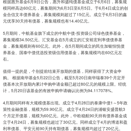
根据惠升基金6月9日公告，惠升和盛纯债基金成立于6月6日，募集规
模同样高达60亿元，募集期间为6月3日至6月5日。于6月4日成立的创
金合信文丰债券基金，募集规模则超过了15亿元。成立于6月3日的鑫
元优享30天持有债基，募集规模也有14.40亿元。
5月期间，中航基金旗下成立的中航中债-投资级公司绿色债券基金，
募集规模34.50亿元。汇安基金在5月成立的汇安裕宏利率债债券基
金，募集规模则有60亿元。此外，在5月期间成立的民生加银恒悦债
券基金、国泰中债优选投资级信用债基金，募集规模均在60亿元左
右。
值得一提的是，个别提前结束开放期的债基，同样获得了大资金申
购。 根据南华基金5月22日公告，截至5月20日南华瑞泰39个月定开
债基本次开放期内累计申购申请金额已超过80亿元的规模上限。经统
计，5月20日该基金的有效申购申请确认比例为94.117078%。
4月期间同样有大规模债基出现。成立于4月28日的泰康中债1～5年政
策性金融债基，规模为59.90亿元。成立于4月24日的浦银安盛普航3
个月定开债基，规模为60亿元。此外，中欧稳航90天持有债券基金成
立于4月24日，募集规模也超过了30亿元。同样成立于4月的博道和盈
利率债基、平安元裕90天持有期债基，募集规模均超过了20亿元。