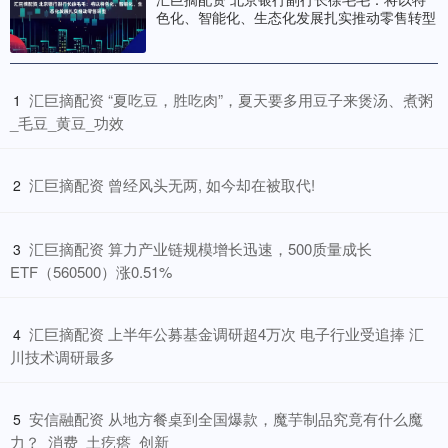
色化、智能化、生态化发展扎实推动零售转型
​汇巨摘配资 “夏吃豆，胜吃肉”，夏天要多用豆子来煲汤、煮粥
1
_毛豆_黄豆_功效
​汇巨摘配资 曾经风头无两, 如今却在被取代!
2
​汇巨摘配资 算力产业链规模增长迅速，500质量成长
3
ETF（560500）涨0.51%
​汇巨摘配资 上半年公募基金调研超4万次 电子行业受追捧 汇
4
川技术调研最多
​安信融配资 从地方餐桌到全国爆款，魔芋制品究竟有什么魔
5
力？_消费_土疙瘩_创新