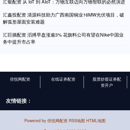
汇银配资 从 IoT 到 AIoT：万物互联迈向万物智联的必然演进
汇鑫投配资 清源科技助力广西南国铜业16MW光伏项目，破
解弧形屋面安装难题
汇巨摘配资 滔搏早盘涨逾3% 花旗料公司有望在Nike中国业
务中提升市占率
倍悦网配资
在线证券配资
股票炒股证券配
资开户
友情链接：
Powered by
倍悦网配资
RSS地图
HTML地图