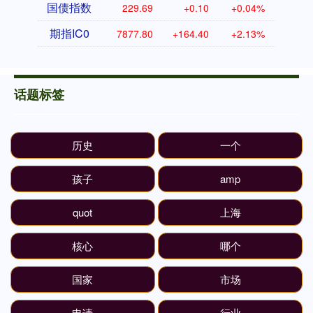
国债指数
229.69
+0.10
+0.04%
期指IC0
7877.80
+164.40
+2.13%
话题标签
历史
一个
孩子
amp
quot
上海
核心
哪个
国家
市场
申请
行业